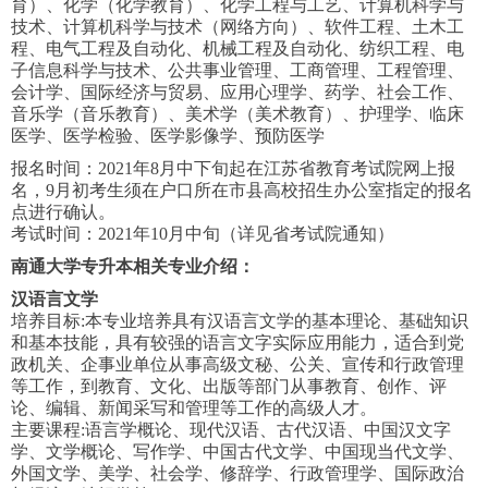
育）、
化学（化学教育）、
化学工程与工艺、
计算机科学与
技术、
计算机科学与技术（网络方向）、
软件工程、
土木工
程、
电气工程及自动化、
机械工程及自动化、
纺织工程、
电
子信息科学与技术、
公共事业管理、
工商管理、
工程管理、
会计学、
国际经济与贸易、
应用心理学、
药学、社会工作、
音乐学（音乐教育）、
美术学（美术教育）、护理学、
临床
医学、医学检验、
医学影像学、预防医学
报名时间：2021年8月中下旬起在江苏省教育考试院网上报
名，9月初考生须在户口所在市县高校招生办公室指定的报名
点进行确认。
考试时间：2021年10月中旬（详见省考试院通知）
南通大学专升本
相关专业介绍：
汉语言文学
培养目标:本专业培养具有汉语言文学的基本理论、基础知识
和基本技能，具有较强的语言文字实际应用能力，适合到党
政机关、企事业单位从事高级文秘、公关、宣传和行政管理
等工作，到教育、文化、出版等部门从事教育、创作、评
论、编辑、新闻采写和管理等工作的高级人才。
主要课程:语言学概论、现代汉语、古代汉语、中国汉文字
学、文学概论、写作学、中国古代文学、中国现当代文学、
外国文学、美学、社会学、修辞学、行政管理学、国际政治