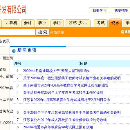
我要学习
我要招生
计算机
会计
职业
学历
才艺·少儿
考试
资讯
学
南通
高级搜索
热点资讯
新闻资讯
度）招生简
序号
标 题
简章
1
2020年4月南通建校关于“安管人员”培训通知
本科、函授
2
关于2019年度一级注册消防工程师考试资格审查有关事项的说明
3
关于南通市2020年4月高等教育自学考试网上报名的通告
022年春
4
关于延期开展2020年上半年自学考试转考工作的提醒
州工学院
5
江苏省2020年1月高等教育自学考试成绩将于2月24日公布
建筑专业
6
关于2019年下半年江苏省高等教育自学考试免考申请的相关说明
7
江苏省公布2019年成人高校招生省最低录取控制分数线
心2021
8
2020年南通市高等教育自学考试网上报名须知