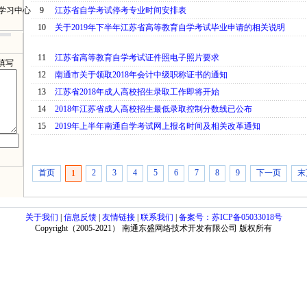
学习中心
9
江苏省自学考试停考专业时间安排表
10
关于2019年下半年江苏省高等教育自学考试毕业申请的相关说明
11
江苏省高等教育自学考试证件照电子照片要求
填写
12
南通市关于领取2018年会计中级职称证书的通知
13
江苏省2018年成人高校招生录取工作即将开始
14
2018年江苏省成人高校招生最低录取控制分数线已公布
15
2019年上半年南通自学考试网上报名时间及相关改革通知
首页
2
3
4
5
6
7
8
9
下一页
末
1
关于我们
|
信息反馈
|
友情链接
|
联系我们
|
备案号：苏ICP备05033018号
Copyright（2005-2021） 南通东盛网络技术开发有限公司 版权所有