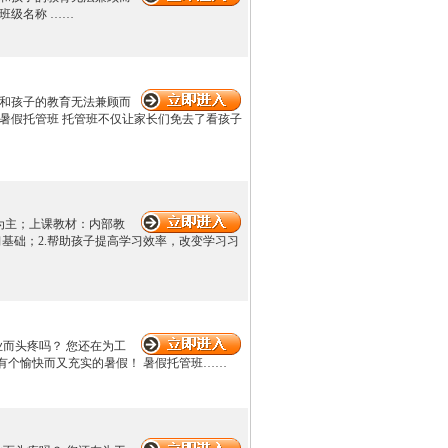
班级名称 ……
作和孩子的教育无法兼顾而
暑假托管班 托管班不仅让家长们免去了看孩子
生为主；上课教材：内部教
基础；2.帮助孩子提高学习效率，改变学习习
作业而头疼吗？ 您还在为工
有个愉快而又充实的暑假！ 暑假托管班……