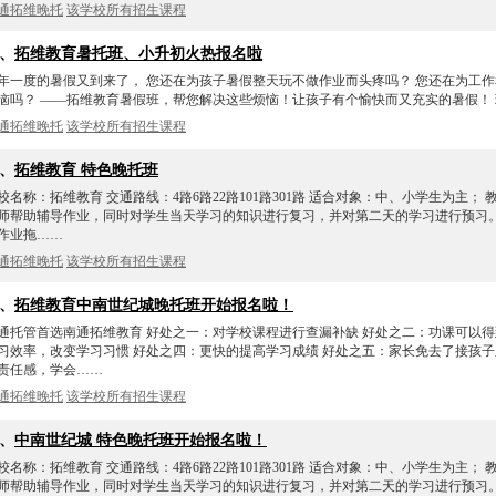
通拓维晚托
该学校所有招生课程
5、
拓维教育暑托班、小升初火热报名啦
年一度的暑假又到来了， 您还在为孩子暑假整天玩不做作业而头疼吗？ 您还在为工
恼吗？ ——拓维教育暑假班，帮您解决这些烦恼！让孩子有个愉快而又充实的暑假！ 
通拓维晚托
该学校所有招生课程
6、
拓维教育 特色晚托班
校名称：拓维教育 交通路线：4路6路22路101路301路 适合对象：中、小学生为主；
师帮助辅导作业，同时对学生当天学习的知识进行复习，并对第二天的学习进行预习。
作业拖……
通拓维晚托
该学校所有招生课程
7、
拓维教育中南世纪城晚托班开始报名啦！
通托管首选南通拓维教育 好处之一：对学校课程进行查漏补缺 好处之二：功课可以得
习效率，改变学习习惯 好处之四：更快的提高学习成绩 好处之五：家长免去了接孩子
责任感，学会……
通拓维晚托
该学校所有招生课程
8、
中南世纪城 特色晚托班开始报名啦！
校名称：拓维教育 交通路线：4路6路22路101路301路 适合对象：中、小学生为主；
师帮助辅导作业，同时对学生当天学习的知识进行复习，并对第二天的学习进行预习。