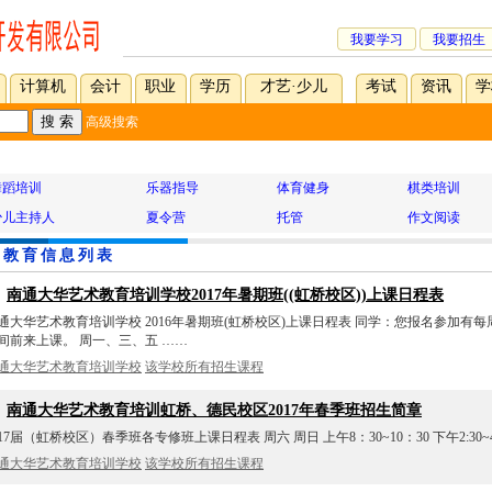
我要学习
我要招生
计算机
会计
职业
学历
才艺·少儿
考试
资讯
学
高级搜索
舞蹈培训
乐器指导
体育健身
棋类培训
少儿主持人
夏令营
托管
作文阅读
教育信息列表
、
南通大华艺术教育培训学校2017年暑期班((虹桥校区))上课日程表
通大华艺术教育培训学校 2016年暑期班(虹桥校区)上课日程表 同学：您报名参加有
间前来上课。 周一、三、五 ……
通大华艺术教育培训学校
该学校所有招生课程
、
南通大华艺术教育培训虹桥、德民校区2017年春季班招生简章
017届（虹桥校区）春季班各专修班上课日程表 周六 周日 上午8：30~10：30 下午2:30~
通大华艺术教育培训学校
该学校所有招生课程