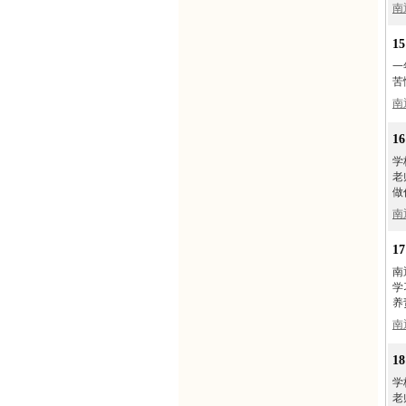
南
1
一
苦
南
1
学
老
做
南
1
南
学
养
南
1
学
老