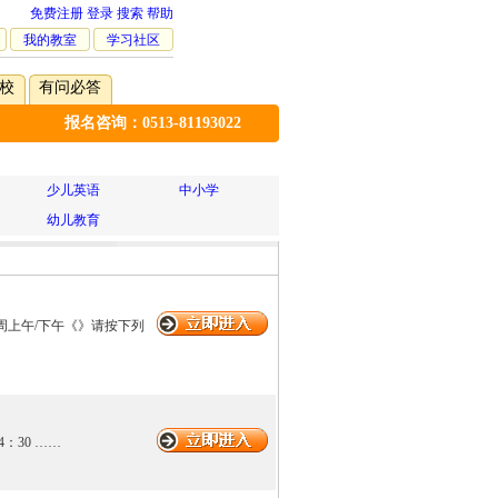
免费注册
登录
搜索
帮助
我的教室
学习社区
校
有问必答
报名咨询：0513-81193022
少儿英语
中小学
幼儿教育
每周上午/下午《》请按下列
4：30 ……