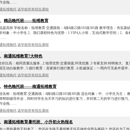
作业拖……
通拓维晚托
该学校所有招生课程
9、
精品晚托班——拓维教育
品提高班 学校名称：拓维教育 交通路线：4路6路22路101路301路 教学理念：夯实
学对象：中小学生 2、我们课程特色与优势：1.VIP4人小班，互动式教学空间；2
……
通拓维晚托
该学校所有招生课程
0、
南通拓维教育7大特色
.性价比高：相同质量比服务...2.地理优势:交通便捷,环境优雅..3.专家支持:特聘南大、复旦
国互动白板教学...5.德行教育：首家推行德行教育...6.权威保证：一周内可无条件退学..
通拓维晚托
该学校所有招生课程
1、
特色晚托班——南通拓维教育
校名称：拓维教育 交通路线：4路6路22路101路301路 适合对象：中、小学生为主；
师帮助辅导作业，同时对学生当天学习的知识进行复习，并对第二天的学习进行预习。
作业拖……
通拓维晚托
该学校所有招生课程
2、
南通拓维教育暑托班、小升初火热报名
年一度的暑假又到来了， 您还在为孩子暑假整天玩不做作业而头疼吗？ 您还在为工