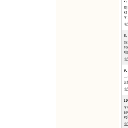
7
周
材
学
南
8
随
的
现
南
9
一
苦
南
1
学
目
功
南