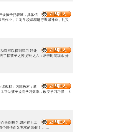
面开设孩子托管班，具体信
好假日作业，并对学校课程进行查漏补缺，扎实
：功课可以得到温习 好处
去了接孩子之苦 好处之六：培养时间观念 好
；上课教材：内部教材；教
.帮助孩子提高学习效率，改变学习习惯； 3.
作业而头疼吗？ 您还在为工
有个愉快而又充实的暑假！ ……