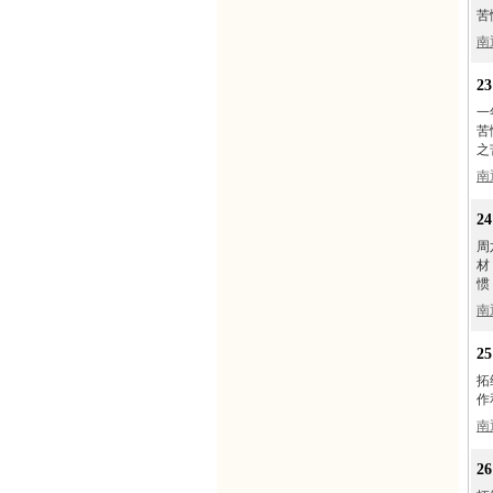
苦
南
2
一
苦
之
南
2
周
材
惯
南
2
拓
作
南
2