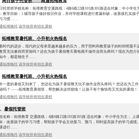
、
周日孩子托管班——南通拓维教育
日托管班学校名称：拓维教育交通路线：4路6路22路101路301路适合对象：中小学
；教学目标：1.辅导孩子做好假日作业，并对学校课程进行查漏补缺，改善孩扎实孩子
习习惯……
通拓维晚托
该学校所有招生课程
、
拓维教育暑托班、小升初火热报名
着时代的进步，现代的父母承受越来越多的压力，用于照料和教育孩子的时间明显不足
教育无法兼得而苦恼吗？还在为孩子暑假整天看电视不做作业而头疼吗？现在为您介
如今，都是独生子……
通拓维晚托
该学校所有招生课程
、
拓维教育暑托班、小升初火热报名
年一度的暑假又到来了， 您还在为孩子暑假整天玩不做作业而头疼吗？ 您还在为工
恼吗？ ——拓维教育暑假班，帮您解决这些烦恼！让孩子有个愉快而又充实的暑假！ 
通拓维晚托
该学校所有招生课程
0、
暑假托管班
校名称：拓维教育 交通路线：4路6路22路101路301路 适合对象：中小学生为主； 
标：改善孩子的学习习惯，帮助孩子学会主动复习、预习，同时提高孩子的学习成绩
课进行……
通拓维晚托
该学校所有招生课程