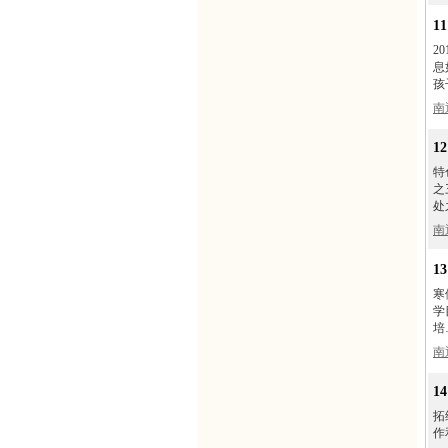
1
2
息
孩
南
1
特
之
处
南
1
寒
学
培
南
1
拓
作