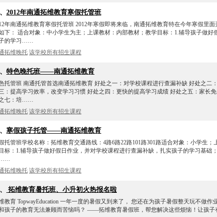
1、
2012年南通拓维教育寒假托管班
012年南通拓维教育寒假托管班 2012年寒假即将来临，南通拓维教育特在今年寒假里
如下： 适合对象：中小学生为主；上课教材：内部教材；教学目标：1.辅导孩子做
子的学习……
通拓维晚托
该学校所有招生课程
2、
特色晚托班——南通拓维教育
色托管班 南通托管首选南通拓维教育 好处之一：对学校课程进行查漏补缺 好处之二
三：提高学习效率，改变学习习惯 好处之四：更快的提高学习成绩 好处之五：家长免
之七：培……
通拓维晚托
该学校所有招生课程
3、
寒假孩子托管——南通拓维教育
假托管班学校名称：拓维教育交通路线：4路6路22路101路301路适合对象：小学生
目标：1.辅导孩子做好假日作业，并对学校课程进行查漏补缺，扎实孩子的学习基础； 2
……
通拓维晚托
该学校所有招生课程
4、
拓维教育暑托班、小升初火热报名啦
维教育 TopwayEducation 一年一度的暑假又到来了， 您还在为孩子暑假整天玩不做
和孩子的教育无法兼顾而苦恼吗？ ——拓维教育暑假班，帮您解决这些烦恼！让孩子