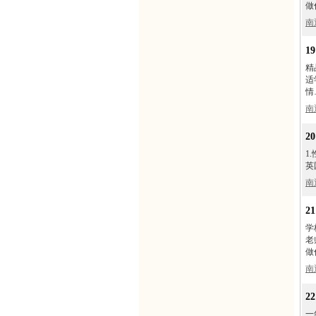
做
南
1
精
适
情
南
2
1
英
南
2
学
老
做
南
2
一