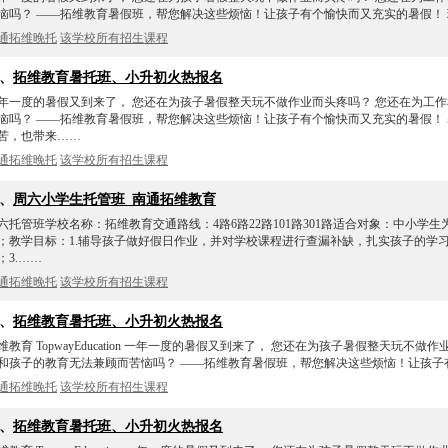
恼吗？ ——拓维教育暑假班，帮您解决这些烦恼！让孩子有个愉快而又充实的暑假！ 
通拓维晚托
该学校所有招生课程
3、
拓维教育暑托班、小升初火热报名
年一度的暑假又到来了， 您还在为孩子暑假整天玩不做作业而头疼吗？ 您还在为工
恼吗？ ——拓维教育暑假班，帮您解决这些烦恼！让孩子有个愉快而又充实的暑假！ 
苦，也带来……
通拓维晚托
该学校所有招生课程
4、
周六小学生托管班_南通拓维教育
六托管班学校名称：拓维教育交通路线：4路6路22路101路301路适合对象：中小学
；教学目标：1.辅导孩子做好假日作业，并对学校课程进行查漏补缺，扎实孩子的学习
；3.……
通拓维晚托
该学校所有招生课程
5、
拓维教育暑托班、小升初火热报名
维教育 TopwayEducation 一年一度的暑假又到来了， 您还在为孩子暑假整天玩不做
和孩子的教育无法兼顾而苦恼吗？ ——拓维教育暑假班，帮您解决这些烦恼！让孩子
通拓维晚托
该学校所有招生课程
6、
拓维教育暑托班、小升初火热报名